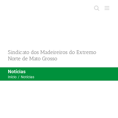
Ir
para
o
conteúdo
Sindicato dos Madeireiros do Extremo
Norte de Mato Grosso
Notícias
Início
Notícias