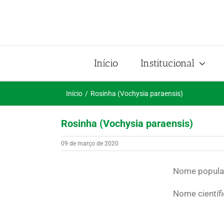
Ir
para
o
conteúdo
Início
Institucional
Início
Rosinha (Vochysia paraensis)
Rosinha (Vochysia paraensis)
09 de março de 2020
Nome popular
Nome científ