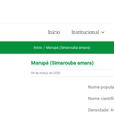
Ir
para
o
conteúdo
Início
Institucional
Início
Marupá (Simarouba amara)
Marupá (Simarouba amara)
09 de março de 2020
Nome popula
Nome científ
Densidade: 4