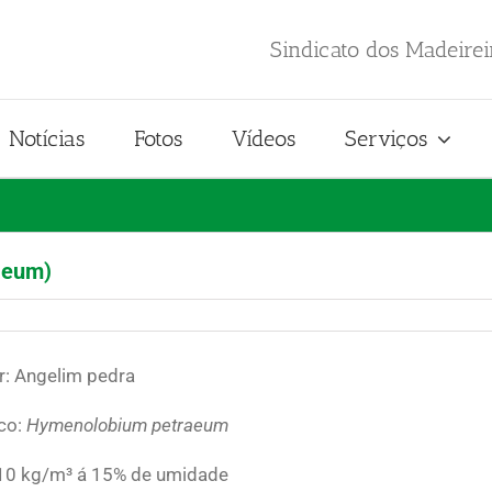
Sindicato dos Madeire
Notícias
Fotos
Vídeos
Serviços
aeum)
: Angelim pedra
ico:
Hymenolobium petraeum
10 kg/m³ á 15% de umidade