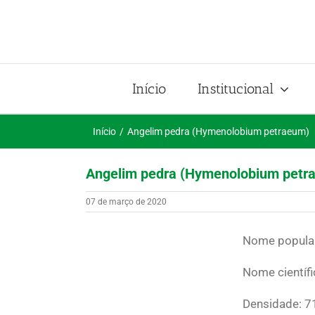
Ir
para
o
conteúdo
Início
Institucional
Início
Angelim pedra (Hymenolobium petraeum)
Angelim pedra (Hymenolobium petr
07 de março de 2020
Nome popular
Nome científ
Densidade: 7