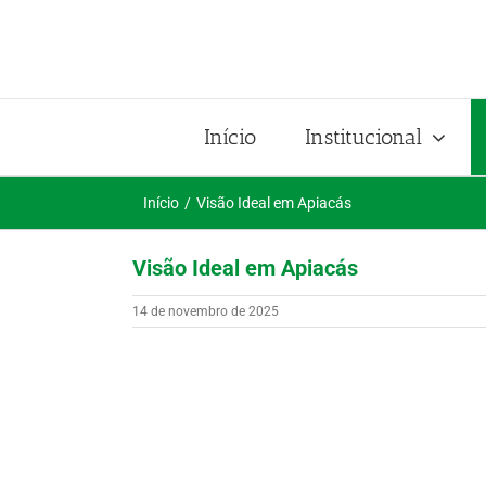
Ir
para
o
conteúdo
Início
Institucional
Início
Visão Ideal em Apiacás
Visão Ideal em Apiacás
14 de novembro de 2025