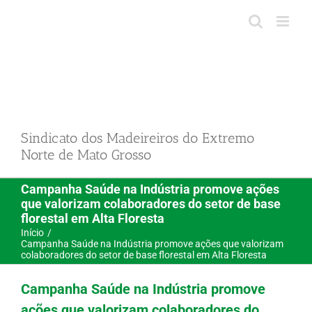
Ir
para
o
conteúdo
Sindicato dos Madeireiros do Extremo
Norte de Mato Grosso
Campanha Saúde na Indústria promove ações
que valorizam colaboradores do setor de base
florestal em Alta Floresta
Início
Campanha Saúde na Indústria promove ações que valorizam
colaboradores do setor de base florestal em Alta Floresta
Campanha Saúde na Indústria promove
ações que valorizam colaboradores do