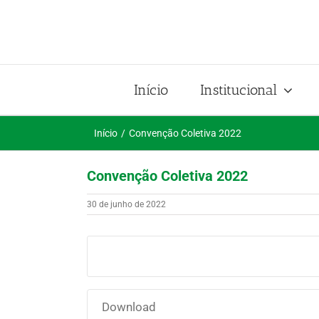
Ir
para
o
conteúdo
Início
Institucional
Início
Convenção Coletiva 2022
Convenção Coletiva 2022
30 de junho de 2022
Download
Download