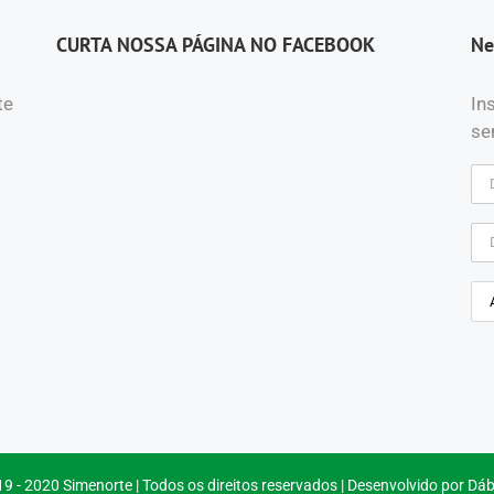
CURTA NOSSA PÁGINA NO FACEBOOK
Ne
te
In
se
9 - 2020 Simenorte | Todos os direitos reservados | Desenvolvido por
Dáb